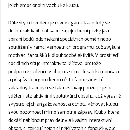
jejich emocionální vazbu ke klubu.
Důležitým trendem je rovněž gamifikace, kdy se
do interaktivního obsahu zapojují herní prvky jako
sbírání bodů, odemykání speciálních odměn nebo
soutěžení v rámci věrnostních programů, což zvyšuje
motivaci fanoušků k dlouhodobé aktivitě. V prostředí
sociálních sítí je interaktivita klíčová, protože
podporuje sdílení obsahu, rozšiřuje dosah komunikace
a přispívá k organickému růstu fanouškovské
základny. Fanoušci se tak nestávají pouze příjemci
sdělení, ale aktivními spolutvůrci obsahu, což výrazně
zvyšuje jejich angažovanost a ochotu věnovat klubu
svou pozornost i mimo samotné zápasy. Kluby, které
dokáží nabídnout pravidelný a kvalitní interaktivní
obsah, si zajišťují nejen silnější vztah s fanoušky, ale