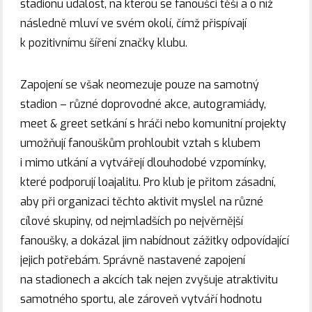
stadionu událost, na kterou se fanoušci těší a o níž
následně mluví ve svém okolí, čímž přispívají
k pozitivnímu šíření značky klubu.
Zapojení se však neomezuje pouze na samotný
stadion – různé doprovodné akce, autogramiády,
meet & greet setkání s hráči nebo komunitní projekty
umožňují fanouškům prohloubit vztah s klubem
i mimo utkání a vytvářejí dlouhodobé vzpomínky,
které podporují loajalitu. Pro klub je přitom zásadní,
aby při organizaci těchto aktivit myslel na různé
cílové skupiny, od nejmladších po nejvěrnější
fanoušky, a dokázal jim nabídnout zážitky odpovídající
jejich potřebám. Správně nastavené zapojení
na stadionech a akcích tak nejen zvyšuje atraktivitu
samotného sportu, ale zároveň vytváří hodnotu