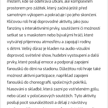
místem, kde se odehrává utkání, ale komplexním
prostorem pro zážitek, který začíná ještě před
samotným výkopem a pokračuje i po jeho skončení.
Klíčovou roli hrají doprovodné aktivity, jako jsou
fanzóny s interaktivními prvky, soutěžemi či možností
setkat se s maskotem nebo bývalými hráči, které
vytvářejí příjemnou atmosféru a zapojují i rodiny
s dětmi. Velký důraz je kladen na audio-vizuální
doprovod, světelné show, hudební vystoupení a další
prvky, které posilují emoce a podporují zapojení
fanoušků do dění na stadionu. Důležitou roli hraje také
možnost aktivní participace, například zapojení
fanoušků do choreografií, společných pokřiků,
hlasování o skladbě, která zazní po vstřeleném gólu,
nebo účast v poločasových soutěžích. Tyto aktivity
posilují pocit sounáležitosti a dělají z návštěvy