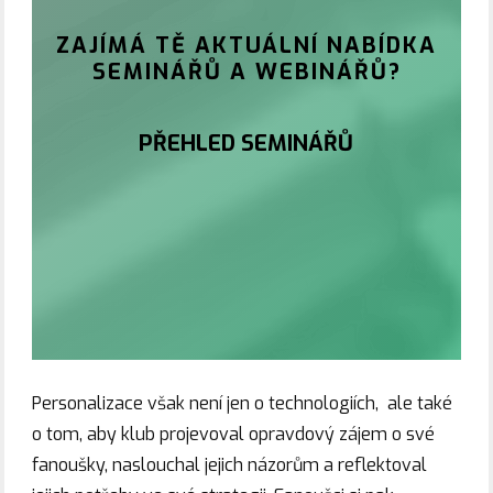
ZAJÍMÁ TĚ AKTUÁLNÍ NABÍDKA
SEMINÁŘŮ A WEBINÁŘŮ?
PŘEHLED SEMINÁŘŮ
Personalizace však není jen o technologiích, ale také
o tom, aby klub projevoval opravdový zájem o své
fanoušky, naslouchal jejich názorům a reflektoval