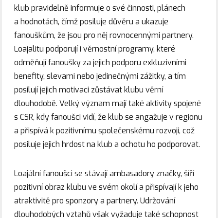
klub pravidelně informuje o své činnosti, plánech
a hodnotách, čímž posiluje důvěru a ukazuje
fanouškům, že jsou pro něj rovnocennými partnery.
Loajalitu podporují i věrnostní programy, které
odměňují fanoušky za jejich podporu exkluzivními
benefity, slevami nebo jedinečnými zážitky, a tím
posilují jejich motivaci zůstávat klubu věrní
dlouhodobě. Velký význam mají také aktivity spojené
s CSR, kdy fanoušci vidí, že klub se angažuje v regionu
a přispívá k pozitivnímu společenskému rozvoji, což
posiluje jejich hrdost na klub a ochotu ho podporovat.
Loajální fanoušci se stávají ambasadory značky, šíří
pozitivní obraz klubu ve svém okolí a přispívají k jeho
atraktivitě pro sponzory a partnery. Udržování
dlouhodobých vztahů však vyžaduje také schopnost