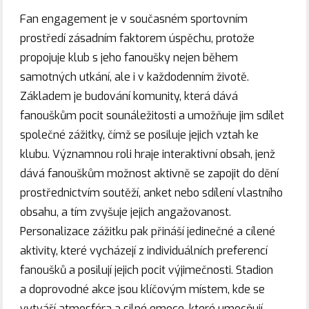
Fan engagement je v současném sportovním
prostředí zásadním faktorem úspěchu, protože
propojuje klub s jeho fanoušky nejen během
samotných utkání, ale i v každodenním životě.
Základem je budování komunity, která dává
fanouškům pocit sounáležitosti a umožňuje jim sdílet
společné zážitky, čímž se posiluje jejich vztah ke
klubu. Významnou roli hraje interaktivní obsah, jenž
dává fanouškům možnost aktivně se zapojit do dění
prostřednictvím soutěží, anket nebo sdílení vlastního
obsahu, a tím zvyšuje jejich angažovanost.
Personalizace zážitku pak přináší jedinečné a cílené
aktivity, které vycházejí z individuálních preferencí
fanoušků a posilují jejich pocit výjimečnosti. Stadion
a doprovodné akce jsou klíčovým místem, kde se
vytváří atmosféra a silné emoce, které umocňují