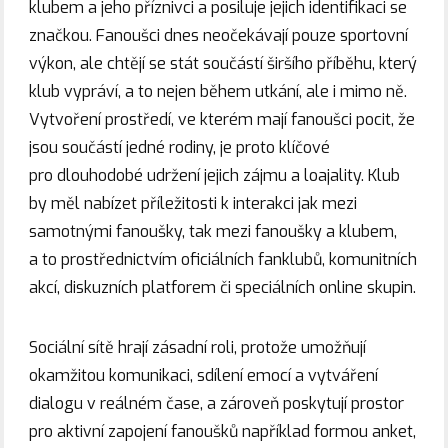
klubem a jeho příznivci a posiluje jejich identifikaci se
značkou. Fanoušci dnes neočekávají pouze sportovní
výkon, ale chtějí se stát součástí širšího příběhu, který
klub vypráví, a to nejen během utkání, ale i mimo ně.
Vytvoření prostředí, ve kterém mají fanoušci pocit, že
jsou součástí jedné rodiny, je proto klíčové
pro dlouhodobé udržení jejich zájmu a loajality. Klub
by měl nabízet příležitosti k interakci jak mezi
samotnými fanoušky, tak mezi fanoušky a klubem,
a to prostřednictvím oficiálních fanklubů, komunitních
akcí, diskuzních platforem či speciálních online skupin.
Sociální sítě hrají zásadní roli, protože umožňují
okamžitou komunikaci, sdílení emocí a vytváření
dialogu v reálném čase, a zároveň poskytují prostor
pro aktivní zapojení fanoušků například formou anket,