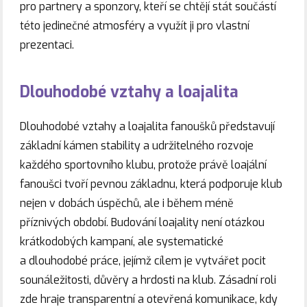
pro partnery a sponzory, kteří se chtějí stát součástí
této jedinečné atmosféry a využít ji pro vlastní
prezentaci.
Dlouhodobé vztahy a loajalita
Dlouhodobé vztahy a loajalita fanoušků představují
základní kámen stability a udržitelného rozvoje
každého sportovního klubu, protože právě loajální
fanoušci tvoří pevnou základnu, která podporuje klub
nejen v dobách úspěchů, ale i během méně
příznivých období. Budování loajality není otázkou
krátkodobých kampaní, ale systematické
a dlouhodobé práce, jejímž cílem je vytvářet pocit
sounáležitosti, důvěry a hrdosti na klub. Zásadní roli
zde hraje transparentní a otevřená komunikace, kdy