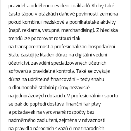
pravidel a oddělenou evidenci nákladů. Kluby také
často tápou v otázkách daňové povinnosti, zejména
pokud kombinují neziskové a podnikatelské aktivity
(např. reklama, vstupné, merchandising). Z hlediska
trendů lze pozorovat rostoucí tlak
na transparentnost a profesionalizaci hospodaření.
Stále častěji je kladen důraz na digitální vedení
účetnictví, zavádění specializovaných účetních
softwarů a pravidelné kontroly. Také se zvyšuje
důraz na udržitelné financování – tedy snahu
o dlouhodobě stabilní příjmy nezávislé
na jednorázových dotacích. V profesionálním sportu
se pak do popředí dostává finanční fair play
a požadavek na vyrovnané rozpočty bez
nadměrného zadlužení, zejména v návaznosti
na pravidla národních svazů či mezinárodních