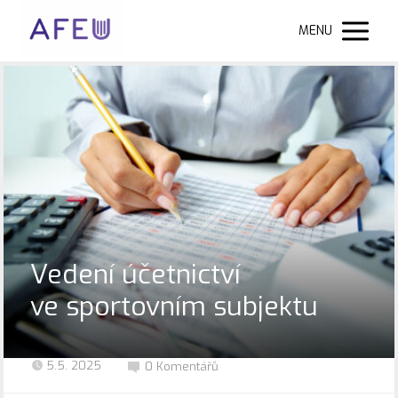
MENU
Vedení účetnictví
ve sportovním subjektu
5.5. 2025
0 Komentářů