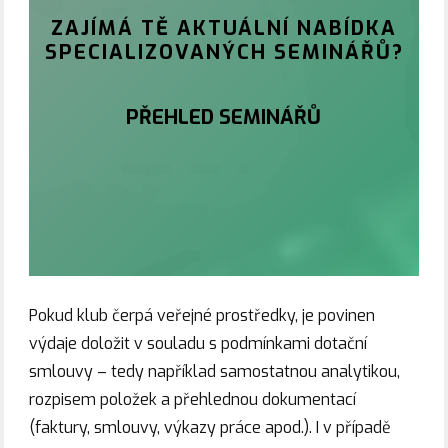
ZAJÍMÁ TĚ AKTUÁLNÍ NABÍDKA
SPECIALIZOVANÝCH SEMINÁŘŮ?
PŘEHLED SEMINÁŘŮ
Pokud klub čerpá veřejné prostředky, je povinen
výdaje doložit v souladu s podmínkami dotační
smlouvy – tedy například samostatnou analytikou,
rozpisem položek a přehlednou dokumentací
(faktury, smlouvy, výkazy práce apod.). I v případě