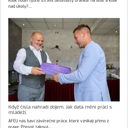
Kolik hodin týdně strávil desetiletý brankář na ledě a kolik
nad úkoly?…
Když čísla nahradí dojem. Jak data mění práci s
mládeží.
AFEU nás baví závěrečné práce, které vznikají přímo z
praxe. Přesně taková…