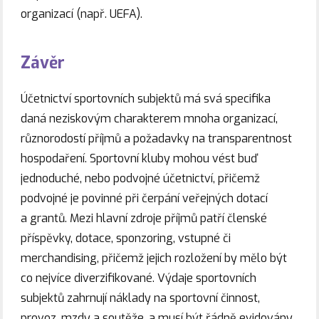
organizací (např. UEFA).
Závěr
Účetnictví sportovních subjektů má svá specifika
daná neziskovým charakterem mnoha organizací,
různorodostí příjmů a požadavky na transparentnost
hospodaření. Sportovní kluby mohou vést buď
jednoduché, nebo podvojné účetnictví, přičemž
podvojné je povinné při čerpání veřejných dotací
a grantů. Mezi hlavní zdroje příjmů patří členské
příspěvky, dotace, sponzoring, vstupné či
merchandising, přičemž jejich rozložení by mělo být
co nejvíce diverzifikované. Výdaje sportovních
subjektů zahrnují náklady na sportovní činnost,
provoz, mzdy a soutěže, a musí být řádně evidovány